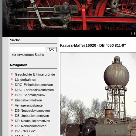
Suche
Krauss-Maffei 16020 - DB "050 811-9"
zur erweiterten Suche
Navigation
Geschichte & Hintergründe
Länderbahnen
DRG-Einheitslokomotiven
DRG-Zahnradlokomotiven
DRG-Schmalspurlok.
Kriegslokomotiven
Verlagerungsbauten
DB-Neubaulokomotiven
DB-Umbaulokomotiven
DR-Neubaulokomotiven
DR-Rekolokomotiven
DR - "6000er"