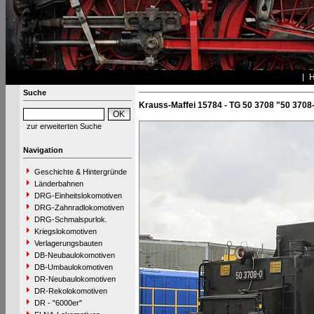
Suche
Krauss-Maffei 15784 - TG 50 3708 "50 3708
zur erweiterten Suche
Navigation
Geschichte & Hintergründe
Länderbahnen
DRG-Einheitslokomotiven
DRG-Zahnradlokomotiven
DRG-Schmalspurlok.
Kriegslokomotiven
Verlagerungsbauten
DB-Neubaulokomotiven
DB-Umbaulokomotiven
DR-Neubaulokomotiven
DR-Rekolokomotiven
DR - "6000er"