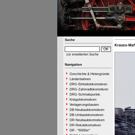
Suche
Krauss-Maff
zur erweiterten Suche
Navigation
Geschichte & Hintergründe
Länderbahnen
DRG-Einheitslokomotiven
DRG-Zahnradlokomotiven
DRG-Schmalspurlok.
Kriegslokomotiven
Verlagerungsbauten
DB-Neubaulokomotiven
DB-Umbaulokomotiven
DR-Neubaulokomotiven
DR-Rekolokomotiven
DR - "6000er"