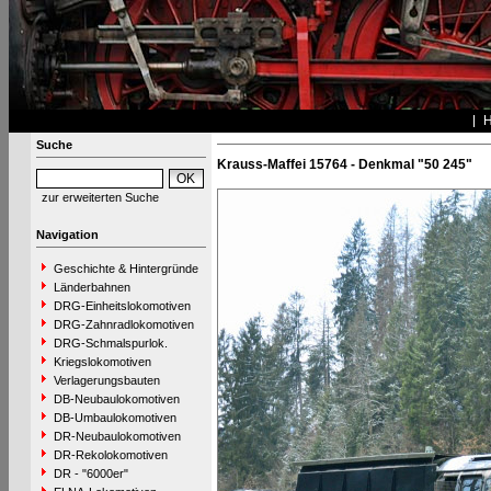
Suche
Krauss-Maffei 15764 - Denkmal "50 245"
zur erweiterten Suche
Navigation
Geschichte & Hintergründe
Länderbahnen
DRG-Einheitslokomotiven
DRG-Zahnradlokomotiven
DRG-Schmalspurlok.
Kriegslokomotiven
Verlagerungsbauten
DB-Neubaulokomotiven
DB-Umbaulokomotiven
DR-Neubaulokomotiven
DR-Rekolokomotiven
DR - "6000er"