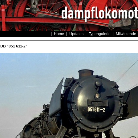
Home
Updates
Typengalerie
Mitwirkende
 DB "051 611-2"