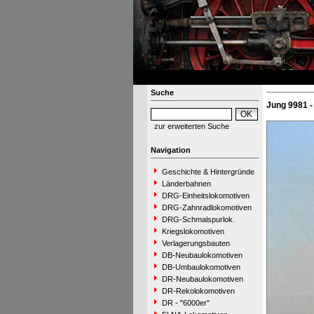
Suche
Jung 9981 -
zur erweiterten Suche
Navigation
Geschichte & Hintergründe
Länderbahnen
DRG-Einheitslokomotiven
DRG-Zahnradlokomotiven
DRG-Schmalspurlok.
Kriegslokomotiven
Verlagerungsbauten
DB-Neubaulokomotiven
DB-Umbaulokomotiven
DR-Neubaulokomotiven
DR-Rekolokomotiven
DR - "6000er"