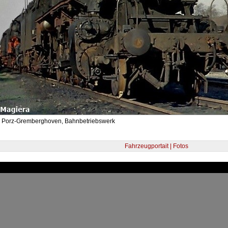
- Porz-Gremberghoven, Bahnbetriebswerk
Fahrzeugportait | Fotos