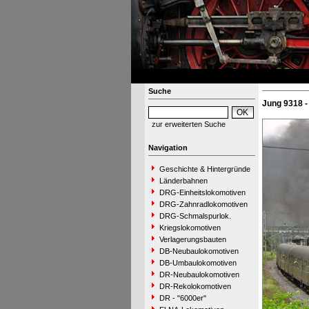
Suche
Jung 9318 -
zur erweiterten Suche
Navigation
Geschichte & Hintergründe
Länderbahnen
DRG-Einheitslokomotiven
DRG-Zahnradlokomotiven
DRG-Schmalspurlok.
Kriegslokomotiven
Verlagerungsbauten
DB-Neubaulokomotiven
DB-Umbaulokomotiven
DR-Neubaulokomotiven
DR-Rekolokomotiven
DR - "6000er"