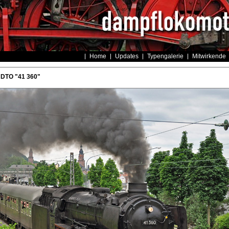
Home
Updates
Typengalerie
Mitwirkende
 DTO "41 360"