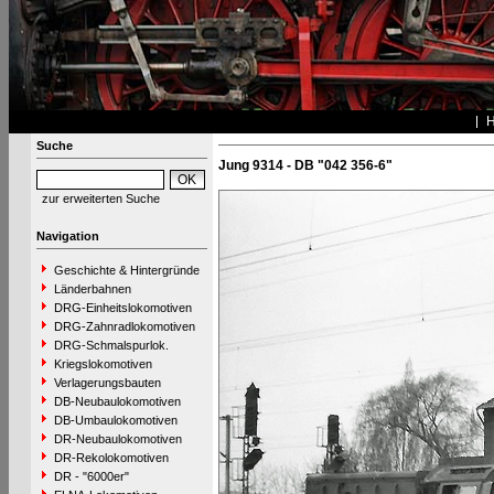
Suche
Jung 9314 - DB "042 356-6"
zur erweiterten Suche
Navigation
Geschichte & Hintergründe
Länderbahnen
DRG-Einheitslokomotiven
DRG-Zahnradlokomotiven
DRG-Schmalspurlok.
Kriegslokomotiven
Verlagerungsbauten
DB-Neubaulokomotiven
DB-Umbaulokomotiven
DR-Neubaulokomotiven
DR-Rekolokomotiven
DR - "6000er"