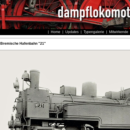
Home
Updates
Typengalerie
Mitwirkende
- Bremische Hafenbahn "21"