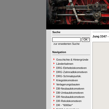
Suche
Jung 3347 
zur erweiterten Suche
Navigation
Geschichte & Hintergründe
Länderbahnen
DRG-Einheitslokomotiven
DRG-Zahnradlokomotiven
DRG-Schmalspurlok.
Kriegslokomotiven
Verlagerungsbauten
DB-Neubaulokomotiven
DB-Umbaulokomotiven
DR-Neubaulokomotiven
DR-Rekolokomotiven
DR - "6000er"