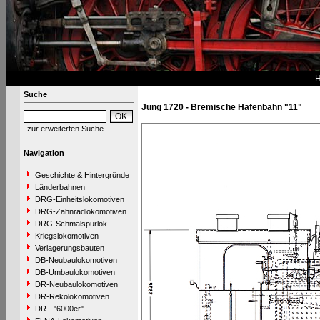
Suche
Jung 1720 - Bremische Hafenbahn "11"
zur erweiterten Suche
Navigation
Geschichte & Hintergründe
Länderbahnen
DRG-Einheitslokomotiven
DRG-Zahnradlokomotiven
DRG-Schmalspurlok.
Kriegslokomotiven
Verlagerungsbauten
DB-Neubaulokomotiven
DB-Umbaulokomotiven
DR-Neubaulokomotiven
DR-Rekolokomotiven
DR - "6000er"