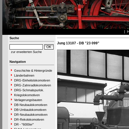
Suche
Jung 13107 - DB "23 099"
zur erweiterten Suche
Navigation
Geschichte & Hintergründe
Länderbahnen
DRG-Einheitslokomotiven
DRG-Zahnradlokomotiven
DRG-Schmalspurlok.
Kriegslokomotiven
Verlagerungsbauten
DB-Neubaulokomotiven
DB-Umbaulokomotiven
DR-Neubaulokomotiven
DR-Rekolokomotiven
DR - "6000er"