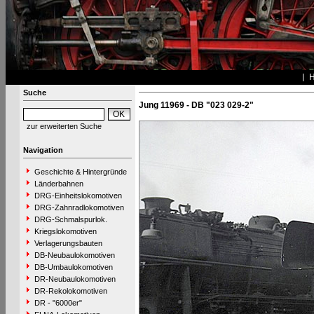
Suche
Jung 11969 - DB "023 029-2"
zur erweiterten Suche
Navigation
Geschichte & Hintergründe
Länderbahnen
DRG-Einheitslokomotiven
DRG-Zahnradlokomotiven
DRG-Schmalspurlok.
Kriegslokomotiven
Verlagerungsbauten
DB-Neubaulokomotiven
DB-Umbaulokomotiven
DR-Neubaulokomotiven
DR-Rekolokomotiven
DR - "6000er"