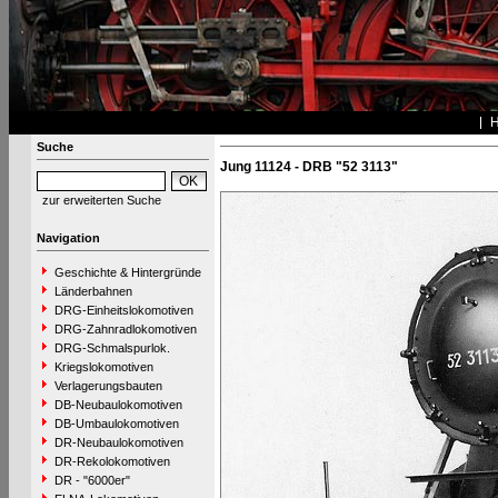
Suche
Jung 11124 - DRB "52 3113"
zur erweiterten Suche
Navigation
Geschichte & Hintergründe
Länderbahnen
DRG-Einheitslokomotiven
DRG-Zahnradlokomotiven
DRG-Schmalspurlok.
Kriegslokomotiven
Verlagerungsbauten
DB-Neubaulokomotiven
DB-Umbaulokomotiven
DR-Neubaulokomotiven
DR-Rekolokomotiven
DR - "6000er"