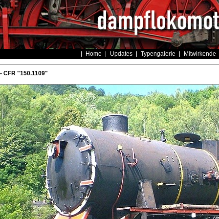
Home
Updates
Typengalerie
Mitwirkende
- CFR "150.1109"