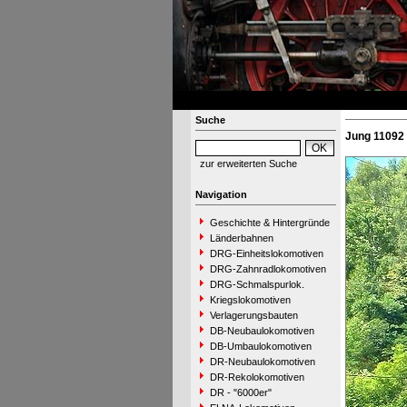
Suche
Jung 11092 
zur erweiterten Suche
Navigation
Geschichte & Hintergründe
Länderbahnen
DRG-Einheitslokomotiven
DRG-Zahnradlokomotiven
DRG-Schmalspurlok.
Kriegslokomotiven
Verlagerungsbauten
DB-Neubaulokomotiven
DB-Umbaulokomotiven
DR-Neubaulokomotiven
DR-Rekolokomotiven
DR - "6000er"