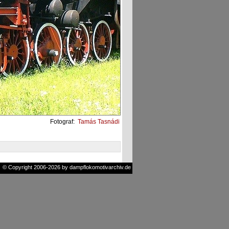
Fotograf:
Tamás Tasnádi
© Copyright 2006-2026 by dampflokomotivarchiv.de