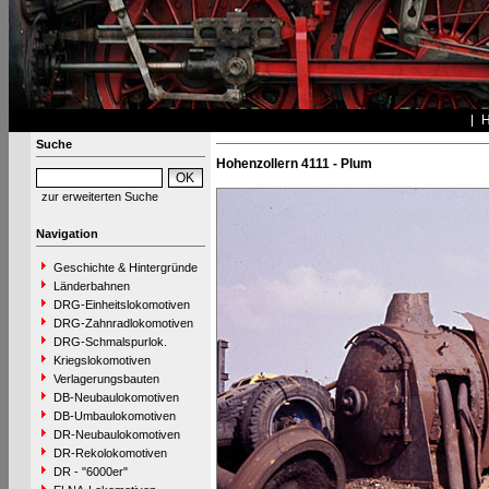
Suche
Hohenzollern 4111 - Plum
zur erweiterten Suche
Navigation
Geschichte & Hintergründe
Länderbahnen
DRG-Einheitslokomotiven
DRG-Zahnradlokomotiven
DRG-Schmalspurlok.
Kriegslokomotiven
Verlagerungsbauten
DB-Neubaulokomotiven
DB-Umbaulokomotiven
DR-Neubaulokomotiven
DR-Rekolokomotiven
DR - "6000er"