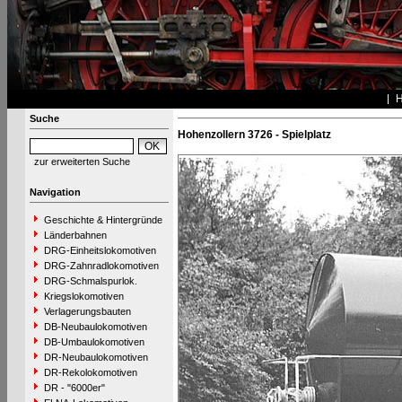
Suche
Hohenzollern 3726 - Spielplatz
zur erweiterten Suche
Navigation
Geschichte & Hintergründe
Länderbahnen
DRG-Einheitslokomotiven
DRG-Zahnradlokomotiven
DRG-Schmalspurlok.
Kriegslokomotiven
Verlagerungsbauten
DB-Neubaulokomotiven
DB-Umbaulokomotiven
DR-Neubaulokomotiven
DR-Rekolokomotiven
DR - "6000er"