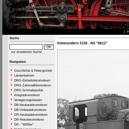
Suche
Hohenzollern 3156 - NS "8612"
zur erweiterten Suche
Navigation
Geschichte & Hintergründe
Länderbahnen
DRG-Einheitslokomotiven
DRG-Zahnradlokomotiven
DRG-Schmalspurlok.
Kriegslokomotiven
Verlagerungsbauten
DB-Neubaulokomotiven
DB-Umbaulokomotiven
DR-Neubaulokomotiven
DR-Rekolokomotiven
DR - "6000er"