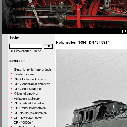
Suche
Hohenzollern 3084 - DR "74 931"
zur erweiterten Suche
Navigation
Geschichte & Hintergründe
Länderbahnen
DRG-Einheitslokomotiven
DRG-Zahnradlokomotiven
DRG-Schmalspurlok.
Kriegslokomotiven
Verlagerungsbauten
DB-Neubaulokomotiven
DB-Umbaulokomotiven
DR-Neubaulokomotiven
DR-Rekolokomotiven
DR - "6000er"