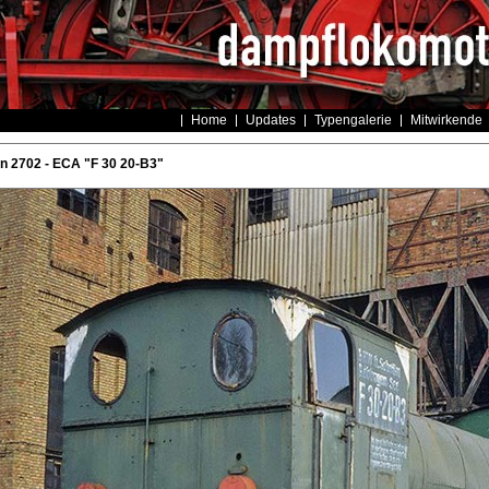
Home
Updates
Typengalerie
Mitwirkende
n 2702 - ECA "F 30 20-B3"