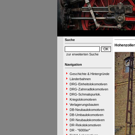
Suche
Hohenzoller
zur erweiterten Suche
Navigation
Geschichte & Hintergründe
Länderbahnen
DRG-Einheitslokomotiven
DRG-Zahnradlokomotiven
DRG-Schmalspurlok.
Kriegslokomotiven
Verlagerungsbauten
DB-Neubaulokomotiven
DB-Umbaulokomotiven
DR-Neubaulokomotiven
DR-Rekolokomotiven
DR - "6000er"