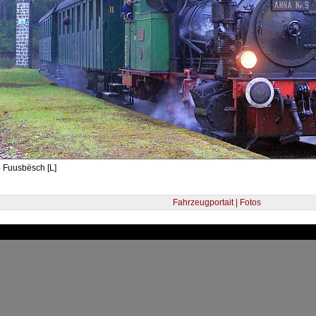
 Fuusbësch [L]
Fahrzeugportait | Fotos