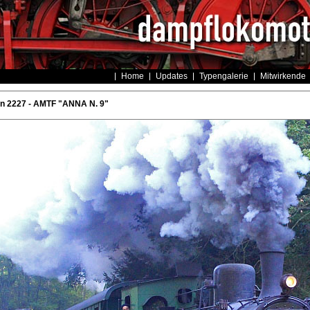
Home
Updates
Typengalerie
Mitwirkende
rn 2227 - AMTF "ANNA N. 9"