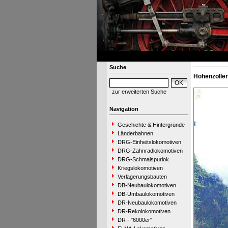
Suche
Hohenzolle
zur erweiterten Suche
Navigation
Geschichte & Hintergründe
Länderbahnen
DRG-Einheitslokomotiven
DRG-Zahnradlokomotiven
DRG-Schmalspurlok.
Kriegslokomotiven
Verlagerungsbauten
DB-Neubaulokomotiven
DB-Umbaulokomotiven
DR-Neubaulokomotiven
DR-Rekolokomotiven
DR - "6000er"