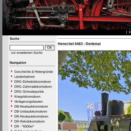
Suche
Henschel 4483 - Denkmal
zur erweiterten Suche
Navigation
Geschichte & Hintergründe
Länderbahnen
DRG-Einheitslokomotiven
DRG-Zahnradlokomotiven
DRG-Schmalspurlok.
Kriegslokomotiven
Verlagerungsbauten
DB-Neubaulokomotiven
DB-Umbaulokomotiven
DR-Neubaulokomotiven
DR-Rekolokomotiven
DR - "6000er"