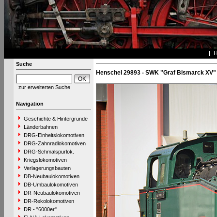
Suche
Henschel 29893 - SWK "Graf Bismarck XV"
zur erweiterten Suche
Navigation
Geschichte & Hintergründe
Länderbahnen
DRG-Einheitslokomotiven
DRG-Zahnradlokomotiven
DRG-Schmalspurlok.
Kriegslokomotiven
Verlagerungsbauten
DB-Neubaulokomotiven
DB-Umbaulokomotiven
DR-Neubaulokomotiven
DR-Rekolokomotiven
DR - "6000er"