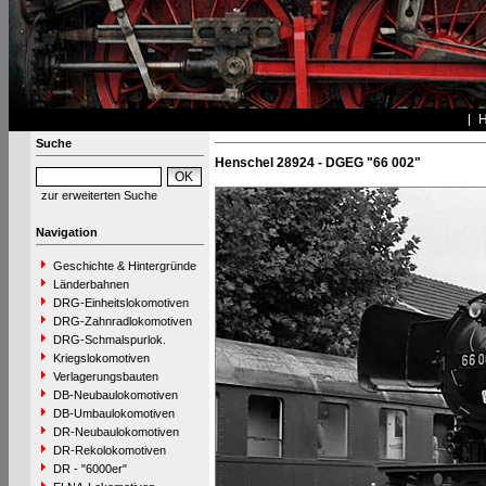
Suche
Henschel 28924 - DGEG "66 002"
zur erweiterten Suche
Navigation
Geschichte & Hintergründe
Länderbahnen
DRG-Einheitslokomotiven
DRG-Zahnradlokomotiven
DRG-Schmalspurlok.
Kriegslokomotiven
Verlagerungsbauten
DB-Neubaulokomotiven
DB-Umbaulokomotiven
DR-Neubaulokomotiven
DR-Rekolokomotiven
DR - "6000er"