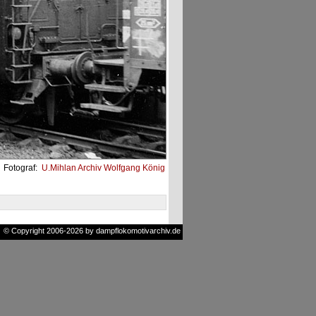
Fotograf:
U.Mihlan Archiv Wolfgang König
© Copyright 2006-2026 by dampflokomotivarchiv.de