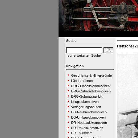
Suche
Henschel 28
zur erweiterten Suche
Navigation
Geschichte & Hintergründe
Länderbahnen
DRG-Einheitslokomotiven
DRG-Zahnradlokomotiven
DRG-Schmalspurlok.
Kriegslokomotiven
Verlagerungsbauten
DB-Neubaulokomotiven
DB-Umbaulokomotiven
DR-Neubaulokomotiven
DR-Rekolokomotiven
DR - "6000er"