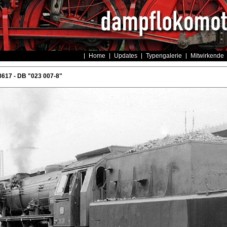
Home
Updates
Typengalerie
Mitwirkende
617 - DB "023 007-8"