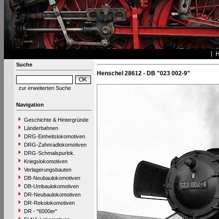
Suche
Henschel 28612 - DB "023 002-9"
zur erweiterten Suche
Navigation
Geschichte & Hintergründe
Länderbahnen
DRG-Einheitslokomotiven
DRG-Zahnradlokomotiven
DRG-Schmalspurlok.
Kriegslokomotiven
Verlagerungsbauten
DB-Neubaulokomotiven
DB-Umbaulokomotiven
DR-Neubaulokomotiven
DR-Rekolokomotiven
DR - "6000er"