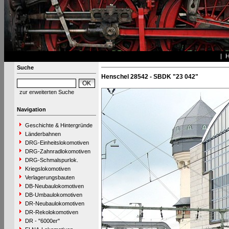
Suche
Henschel 28542 - SBDK "23 042"
zur erweiterten Suche
Navigation
Geschichte & Hintergründe
Länderbahnen
DRG-Einheitslokomotiven
DRG-Zahnradlokomotiven
DRG-Schmalspurlok.
Kriegslokomotiven
Verlagerungsbauten
DB-Neubaulokomotiven
DB-Umbaulokomotiven
DR-Neubaulokomotiven
DR-Rekolokomotiven
DR - "6000er"