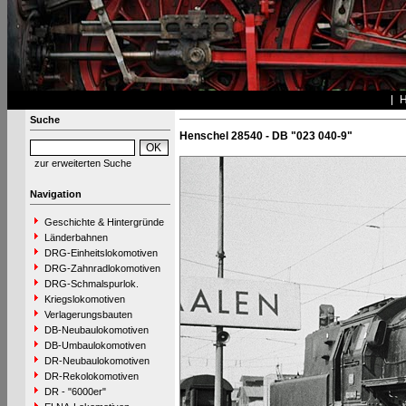
Suche
Henschel 28540 - DB "023 040-9"
zur erweiterten Suche
Navigation
Geschichte & Hintergründe
Länderbahnen
DRG-Einheitslokomotiven
DRG-Zahnradlokomotiven
DRG-Schmalspurlok.
Kriegslokomotiven
Verlagerungsbauten
DB-Neubaulokomotiven
DB-Umbaulokomotiven
DR-Neubaulokomotiven
DR-Rekolokomotiven
DR - "6000er"