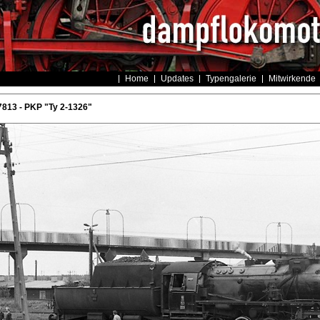
Home
Updates
Typengalerie
Mitwirkende
813 - PKP "Ty 2-1326"