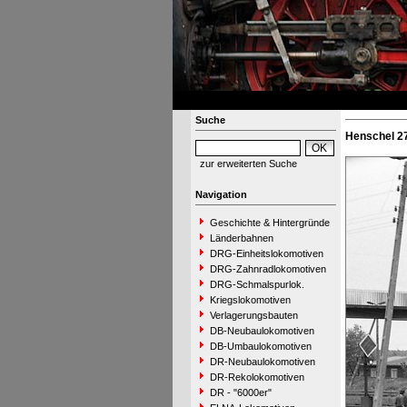
Suche
Henschel 27
zur erweiterten Suche
Navigation
Geschichte & Hintergründe
Länderbahnen
DRG-Einheitslokomotiven
DRG-Zahnradlokomotiven
DRG-Schmalspurlok.
Kriegslokomotiven
Verlagerungsbauten
DB-Neubaulokomotiven
DB-Umbaulokomotiven
DR-Neubaulokomotiven
DR-Rekolokomotiven
DR - "6000er"