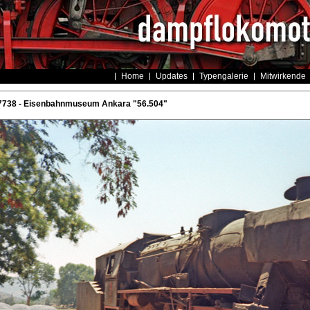
Home
Updates
Typengalerie
Mitwirkende
7738 - Eisenbahnmuseum Ankara "56.504"