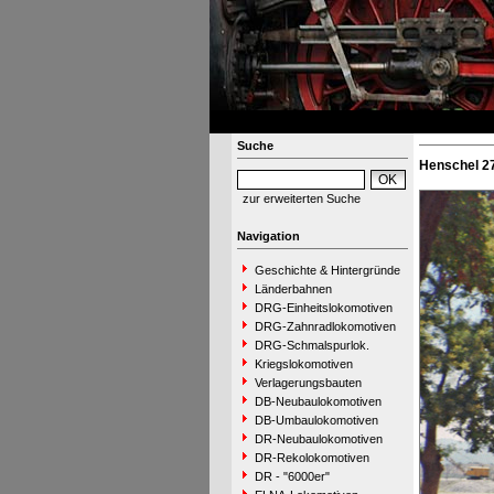
Suche
Henschel 2
zur erweiterten Suche
Navigation
Geschichte & Hintergründe
Länderbahnen
DRG-Einheitslokomotiven
DRG-Zahnradlokomotiven
DRG-Schmalspurlok.
Kriegslokomotiven
Verlagerungsbauten
DB-Neubaulokomotiven
DB-Umbaulokomotiven
DR-Neubaulokomotiven
DR-Rekolokomotiven
DR - "6000er"