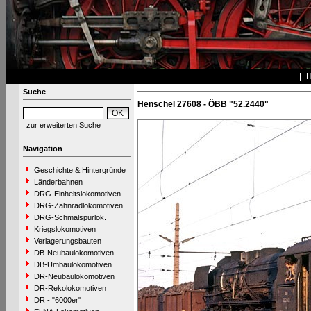
Suche
Henschel 27608 - ÖBB "52.2440"
zur erweiterten Suche
Navigation
Geschichte & Hintergründe
Länderbahnen
DRG-Einheitslokomotiven
DRG-Zahnradlokomotiven
DRG-Schmalspurlok.
Kriegslokomotiven
Verlagerungsbauten
DB-Neubaulokomotiven
DB-Umbaulokomotiven
DR-Neubaulokomotiven
DR-Rekolokomotiven
DR - "6000er"