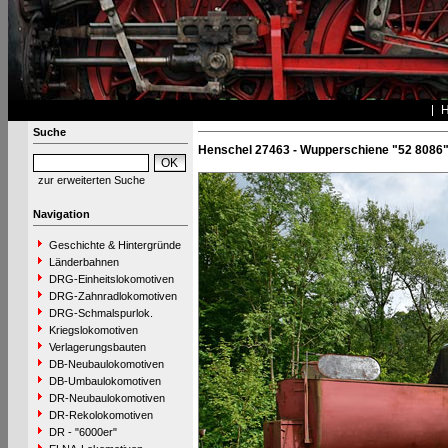
Suche
Henschel 27463 - Wupperschiene "52 8086
zur erweiterten Suche
Navigation
Geschichte & Hintergründe
Länderbahnen
DRG-Einheitslokomotiven
DRG-Zahnradlokomotiven
DRG-Schmalspurlok.
Kriegslokomotiven
Verlagerungsbauten
DB-Neubaulokomotiven
DB-Umbaulokomotiven
DR-Neubaulokomotiven
DR-Rekolokomotiven
DR - "6000er"