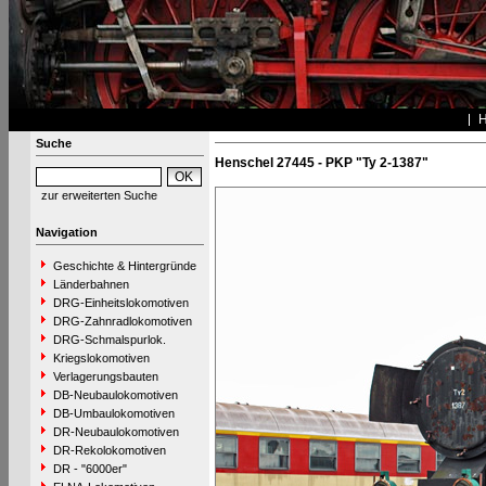
Suche
Henschel 27445 - PKP "Ty 2-1387"
zur erweiterten Suche
Navigation
Geschichte & Hintergründe
Länderbahnen
DRG-Einheitslokomotiven
DRG-Zahnradlokomotiven
DRG-Schmalspurlok.
Kriegslokomotiven
Verlagerungsbauten
DB-Neubaulokomotiven
DB-Umbaulokomotiven
DR-Neubaulokomotiven
DR-Rekolokomotiven
DR - "6000er"