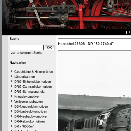
Suche
Henschel 26808 - DR "50 2740-4"
zur erweiterten Suche
Navigation
Geschichte & Hintergründe
Länderbahnen
DRG-Einheitslokomotiven
DRG-Zahnradlokomotiven
DRG-Schmalspurlok.
Kriegslokomotiven
Verlagerungsbauten
DB-Neubaulokomotiven
DB-Umbaulokomotiven
DR-Neubaulokomotiven
DR-Rekolokomotiven
DR - "6000er"