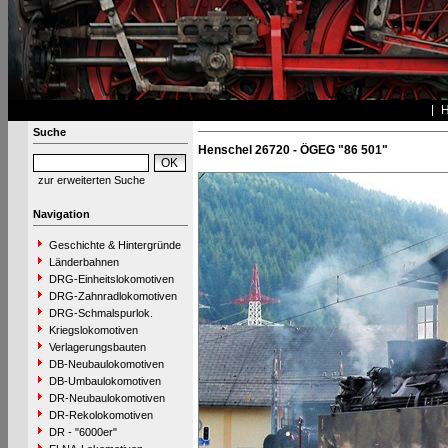
Suche
Henschel 26720 - ÖGEG "86 501"
zur erweiterten Suche
Navigation
Geschichte & Hintergründe
Länderbahnen
DRG-Einheitslokomotiven
DRG-Zahnradlokomotiven
DRG-Schmalspurlok.
Kriegslokomotiven
Verlagerungsbauten
DB-Neubaulokomotiven
DB-Umbaulokomotiven
DR-Neubaulokomotiven
DR-Rekolokomotiven
DR - "6000er"