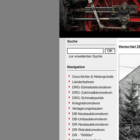
Suche
Henschel 26
zur erweiterten Suche
Navigation
Geschichte & Hintergründe
Länderbahnen
DRG-Einheitslokomotiven
DRG-Zahnradlokomotiven
DRG-Schmalspurlok.
Kriegslokomotiven
Verlagerungsbauten
DB-Neubaulokomotiven
DB-Umbaulokomotiven
DR-Neubaulokomotiven
DR-Rekolokomotiven
DR - "6000er"