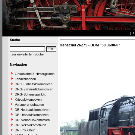
Suche
Henschel 26275 - DDM "50 3690-0"
zur erweiterten Suche
Navigation
Geschichte & Hintergründe
Länderbahnen
DRG-Einheitslokomotiven
DRG-Zahnradlokomotiven
DRG-Schmalspurlok.
Kriegslokomotiven
Verlagerungsbauten
DB-Neubaulokomotiven
DB-Umbaulokomotiven
DR-Neubaulokomotiven
DR-Rekolokomotiven
DR - "6000er"