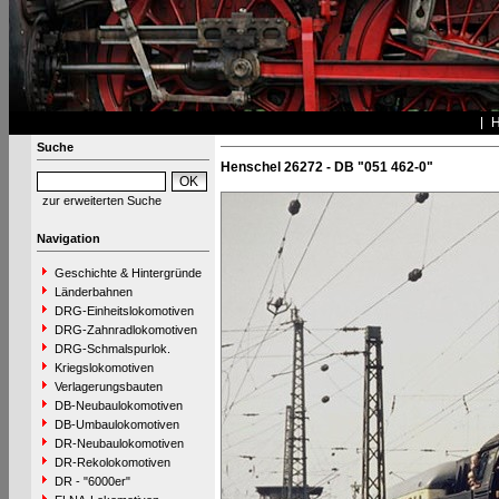
Suche
Henschel 26272 - DB "051 462-0"
zur erweiterten Suche
Navigation
Geschichte & Hintergründe
Länderbahnen
DRG-Einheitslokomotiven
DRG-Zahnradlokomotiven
DRG-Schmalspurlok.
Kriegslokomotiven
Verlagerungsbauten
DB-Neubaulokomotiven
DB-Umbaulokomotiven
DR-Neubaulokomotiven
DR-Rekolokomotiven
DR - "6000er"