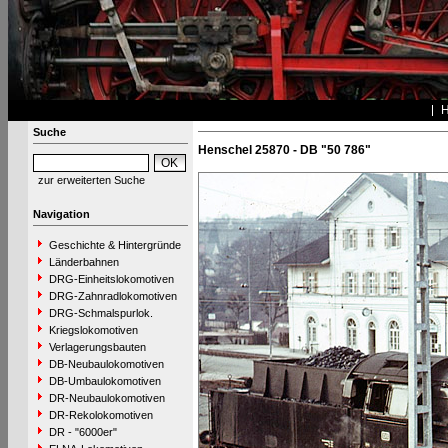
Suche
Henschel 25870 - DB "50 786"
zur erweiterten Suche
Navigation
Geschichte & Hintergründe
Länderbahnen
DRG-Einheitslokomotiven
DRG-Zahnradlokomotiven
DRG-Schmalspurlok.
Kriegslokomotiven
Verlagerungsbauten
DB-Neubaulokomotiven
DB-Umbaulokomotiven
DR-Neubaulokomotiven
DR-Rekolokomotiven
DR - "6000er"