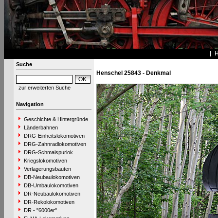
Suche
Henschel 25843 - Denkmal
zur erweiterten Suche
Navigation
Geschichte & Hintergründe
Länderbahnen
DRG-Einheitslokomotiven
DRG-Zahnradlokomotiven
DRG-Schmalspurlok.
Kriegslokomotiven
Verlagerungsbauten
DB-Neubaulokomotiven
DB-Umbaulokomotiven
DR-Neubaulokomotiven
DR-Rekolokomotiven
DR - "6000er"