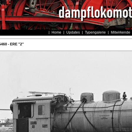
Home
Updates
Typengalerie
Mitwirkende
460 - ERE "2"