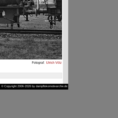
Fotograf:
Ulrich Völz
© Copyright 2006-2026 by dampflokomotivarchiv.de