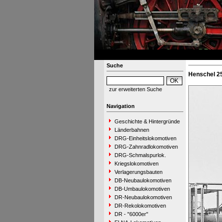
Suche
Henschel 25
zur erweiterten Suche
Navigation
Geschichte & Hintergründe
Länderbahnen
DRG-Einheitslokomotiven
DRG-Zahnradlokomotiven
DRG-Schmalspurlok.
Kriegslokomotiven
Verlagerungsbauten
DB-Neubaulokomotiven
DB-Umbaulokomotiven
DR-Neubaulokomotiven
DR-Rekolokomotiven
DR - "6000er"