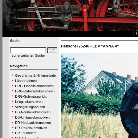
Suche
Henschel 25246 - EBV "ANNA 4"
zur erweiterten Suche
Navigation
Geschichte & Hintergründe
Länderbahnen
DRG-Einheitslokomotiven
DRG-Zahnradlokomotiven
DRG-Schmalspurlok.
Kriegslokomotiven
Verlagerungsbauten
DB-Neubaulokomotiven
DB-Umbaulokomotiven
DR-Neubaulokomotiven
DR-Rekolokomotiven
DR - "6000er"