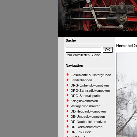
Suche
Henschel 2
zur erweiterten Suche
Navigation
Geschichte & Hintergründe
Länderbahnen
DRG-Einheitslokomotiven
DRG-Zahnradlokomotiven
DRG-Schmalspurlok.
Kriegslokomotiven
Verlagerungsbauten
DB-Neubaulokomotiven
DB-Umbaulokomotiven
DR-Neubaulokomotiven
DR-Rekolokomotiven
DR - "6000er"