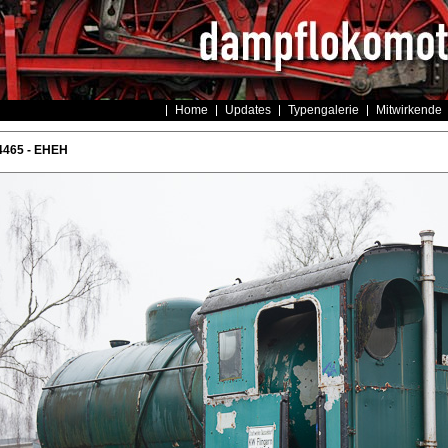
Home
Updates
Typengalerie
Mitwirkende
4465 - EHEH