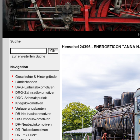
Suche
Henschel 24396 - ENERGETICON "ANNA N.
zur erweiterten Suche
Navigation
Geschichte & Hintergründe
Länderbahnen
DRG-Einheitslokomotiven
DRG-Zahnradlokomotiven
DRG-Schmalspurlok.
Kriegslokomotiven
Verlagerungsbauten
DB-Neubaulokomotiven
DB-Umbaulokomotiven
DR-Neubaulokomotiven
DR-Rekolokomotiven
DR - "6000er"