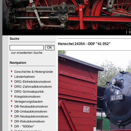
Suche
Henschel 24354 - ODF "41 052"
zur erweiterten Suche
Navigation
Geschichte & Hintergründe
Länderbahnen
DRG-Einheitslokomotiven
DRG-Zahnradlokomotiven
DRG-Schmalspurlok.
Kriegslokomotiven
Verlagerungsbauten
DB-Neubaulokomotiven
DB-Umbaulokomotiven
DR-Neubaulokomotiven
DR-Rekolokomotiven
DR - "6000er"