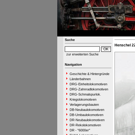
Suche
Henschel 22
zur erweiterten Suche
Navigation
Geschichte & Hintergründe
Länderbahnen
DRG-Einheitslokomotiven
DRG-Zahnradlokomotiven
DRG-Schmalspurlok.
Kriegslokomotiven
Verlagerungsbauten
DB-Neubaulokomotiven
DB-Umbaulokomotiven
DR-Neubaulokomotiven
DR-Rekolokomotiven
DR - "6000er"