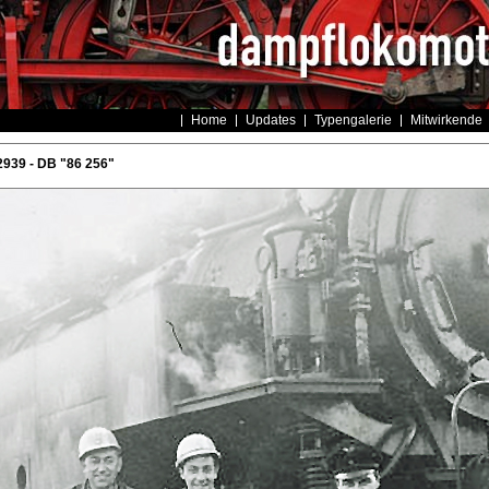
Home
Updates
Typengalerie
Mitwirkende
939 - DB "86 256"