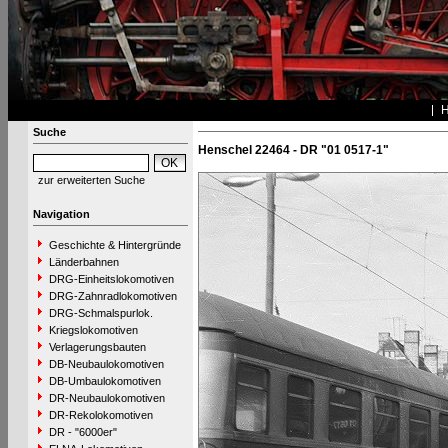
Suche
Henschel 22464 - DR "01 0517-1"
zur erweiterten Suche
Navigation
Geschichte & Hintergründe
Länderbahnen
DRG-Einheitslokomotiven
DRG-Zahnradlokomotiven
DRG-Schmalspurlok.
Kriegslokomotiven
Verlagerungsbauten
DB-Neubaulokomotiven
DB-Umbaulokomotiven
DR-Neubaulokomotiven
DR-Rekolokomotiven
DR - "6000er"