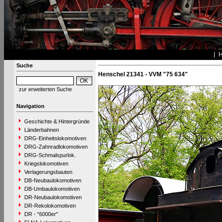
Suche
Henschel 21341 - VVM "75 634"
zur erweiterten Suche
Navigation
Geschichte & Hintergründe
Länderbahnen
DRG-Einheitslokomotiven
DRG-Zahnradlokomotiven
DRG-Schmalspurlok.
Kriegslokomotiven
Verlagerungsbauten
DB-Neubaulokomotiven
DB-Umbaulokomotiven
DR-Neubaulokomotiven
DR-Rekolokomotiven
DR - "6000er"