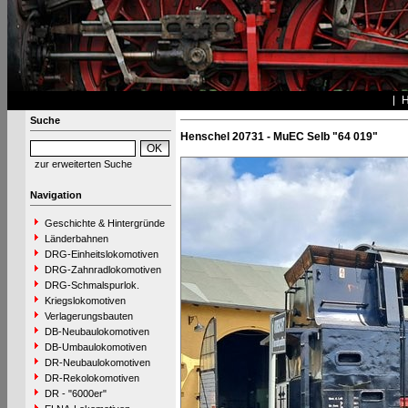
Suche
Henschel 20731 - MuEC Selb "64 019"
zur erweiterten Suche
Navigation
Geschichte & Hintergründe
Länderbahnen
DRG-Einheitslokomotiven
DRG-Zahnradlokomotiven
DRG-Schmalspurlok.
Kriegslokomotiven
Verlagerungsbauten
DB-Neubaulokomotiven
DB-Umbaulokomotiven
DR-Neubaulokomotiven
DR-Rekolokomotiven
DR - "6000er"