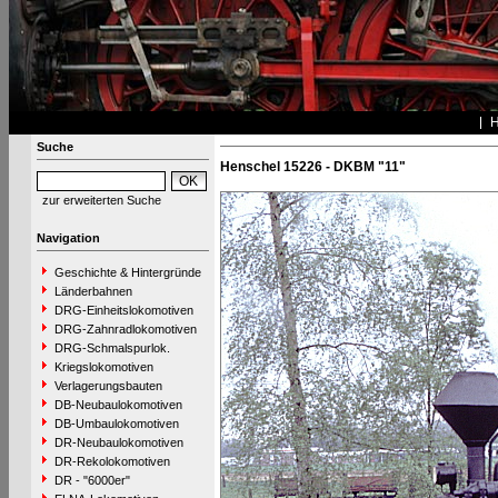
Suche
Henschel 15226 - DKBM "11"
zur erweiterten Suche
Navigation
Geschichte & Hintergründe
Länderbahnen
DRG-Einheitslokomotiven
DRG-Zahnradlokomotiven
DRG-Schmalspurlok.
Kriegslokomotiven
Verlagerungsbauten
DB-Neubaulokomotiven
DB-Umbaulokomotiven
DR-Neubaulokomotiven
DR-Rekolokomotiven
DR - "6000er"