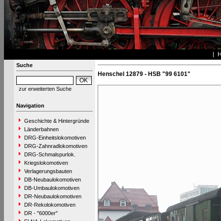
Suche
Henschel 12879 - HSB "99 6101"
zur erweiterten Suche
Navigation
Geschichte & Hintergründe
Länderbahnen
DRG-Einheitslokomotiven
DRG-Zahnradlokomotiven
DRG-Schmalspurlok.
Kriegslokomotiven
Verlagerungsbauten
DB-Neubaulokomotiven
DB-Umbaulokomotiven
DR-Neubaulokomotiven
DR-Rekolokomotiven
DR - "6000er"