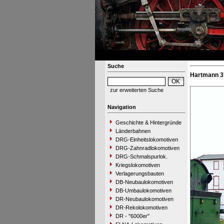
Suche
Hartmann 3
zur erweiterten Suche
Navigation
Geschichte & Hintergründe
Länderbahnen
DRG-Einheitslokomotiven
DRG-Zahnradlokomotiven
DRG-Schmalspurlok.
Kriegslokomotiven
Verlagerungsbauten
DB-Neubaulokomotiven
DB-Umbaulokomotiven
DR-Neubaulokomotiven
DR-Rekolokomotiven
DR - "6000er"