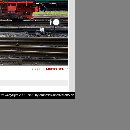
Fotograf:
Marvin Bötzer
© Copyright 2006-2026 by dampflokomotivarchiv.de